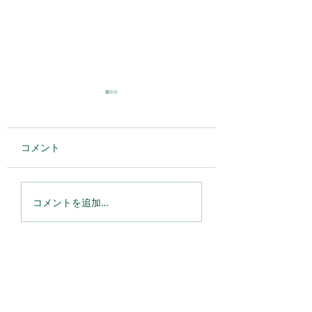
コメント
森の健康コラム 2026
使用する際は、「
コメントを追加…
年6月号
振って」ご使用く
い